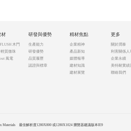
建材
研發與優勢
精材焦點
更多
 FLUSH 木門
生產能力
企業精神
關於潤泰
ce 輕質微珠
研發優勢
產品新知
利害關係人
rout 風電
品質履歷
媒體報導
企業永續
認證與標章
建材知識
美特耐實績
建材展覽
聯絡我們
tex Materials 最佳解析度1280X800 或1280X1024 瀏覽器建議版本IE9