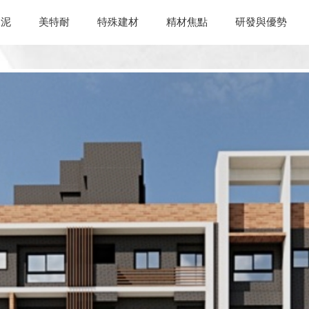
水泥
美特耐
特殊建材
精材焦點
研發與優勢