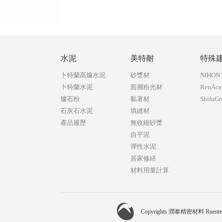
水泥
美特耐
特殊
卜特蘭高爐水泥
砂漿材
NIHON
卜特蘭水泥
面層粉光材
RenÄ
爐石粉
黏著材
ShifuG
石灰石水泥
填縫材
產品履歷
無收縮砂漿
自平泥
彈性水泥
居家修繕
材料用量計算
Copyrights 潤泰精密材料 Ruen